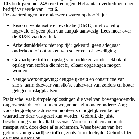
103 bedrijven met 248 overtredingen. Het aantal overtredingen per
bedrijf varieerde van 1 tot 6.
De overtredingen per onderwerp waren op hoofdlijn:
Risico inventarisatie en evaluatie (RI&E): niet volledig
ingevuld of geen plan van aanpak aanwezig. Lees meer over
de RI&E via deze link.
Arbeidsmiddelen: niet (op tijd) gekeurd, geen adequaat
onderhoud of ontbreken van schermen of beveiliging.
Gevaarlijke stoffen: opslag van middelen zonder lekbak of
opslag van stoffen die niet bij elkaar opgeslagen mogen
worden.
Veilige werkomgeving: deugdelijkheid en constructie van
silo’s, aanrijdgevaar van silo’s, valgevaar van zolders en hoger
gelegen opslagplaatsen.
Praktische, vaak simpele oplossingen die veel van bovengenoemde,
ongewenste risico’s kunnen wegnemen zijn onder andere: Zorg
voor deugdelijke ladders en monteer zo mogelijk een beugel
waarachter deze vastgezet kan worden. Gebruik de juiste
bescherming van de aftaktussenas. Voorkom dat iemand in de
mestput valt, door deze af te schermen. Wees bewust van het
gebruik van gevaarlijke stoffen, zoals formaldehyde. Gebruik hier
de juiste PBM’s bij.