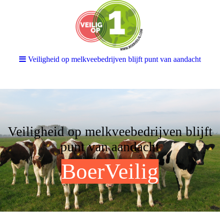
Veiligheid op melkveebedrijven blijft punt van aandacht
Veiligheid op melkveebedrijven blijft
punt van aandacht
BoerVeilig