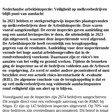
Nederlandse arbeidsinspectie: Veiligheid op melkveebedrijven
blijft punt van aandacht
In 2021 hebben er steekproefsgewijs inspecties plaatsgevonden
op melkveebedrijven door de Arbeidsinspectie. Deze waren
vooraf aangekondigd. De eerste inspecties gaven aanleiding om
nog een aantal herinspecties te doen, die uiteindelijk in 2023
zijn uitgevoerd, waarmee deze inspectieronde werd afgerond.
De Arbeidsinspectie heeft recentelijk een terugkoppeling
gegeven van de resultaten. Aanleiding voor deze inspectieronde
vormde het hoge aantal arbeidsongevallen dat in de
rundveehouderij voorkomt. Daarnaast zijn er risico’s ten
aanzien van het veilig en gezond werken. Tijdens de bezoeken
ging de inspecteur na of de bedrijven voldeden aan de Arbowet
en -regelgeving. Zo werd er onder andere gecontroleerd of men
beschikte over een actuele risico-inventarisatie & -evaluatie
(RIE). De algemene conclusie van de terugkoppeling is dat er
op veel melkveebedrijven nog voldoende aandachtspunten
rond veiligheid zijn om alert op te blijven.
Voorafgaand aan de inspecties zijn 2674 bedrijven aangeschreven.
Dit zorgde direct voor een verhoogde aanvraag van de RI&E bij
Stigas. Er zijn op 147 bedrijven inspecties uitgevoerd. Op 70% van
deze bedrijven zijn overtredingen geconstateerd. Dit betrof in totaal