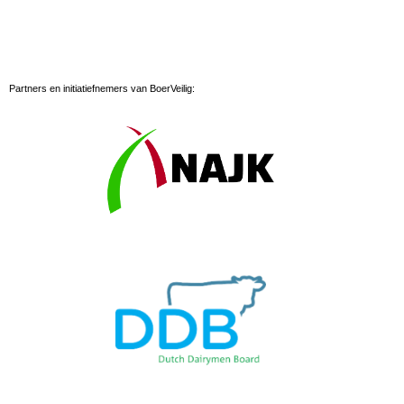
Partners en initiatiefnemers van BoerVeilig: