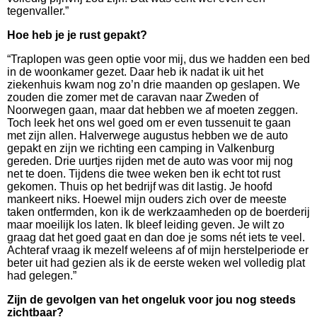
tegenvaller.”
Hoe heb je je rust gepakt?
“Traplopen was geen optie voor mij, dus we hadden een bed
in de woonkamer gezet. Daar heb ik nadat ik uit het
ziekenhuis kwam nog zo’n drie maanden op geslapen. We
zouden die zomer met de caravan naar Zweden of
Noorwegen gaan, maar dat hebben we af moeten zeggen.
Toch leek het ons wel goed om er even tussenuit te gaan
met zijn allen. Halverwege augustus hebben we de auto
gepakt en zijn we richting een camping in Valkenburg
gereden. Drie uurtjes rijden met de auto was voor mij nog
net te doen. Tijdens die twee weken ben ik echt tot rust
gekomen. Thuis op het bedrijf was dit lastig. Je hoofd
mankeert niks. Hoewel mijn ouders zich over de meeste
taken ontfermden, kon ik de werkzaamheden op de boerderij
maar moeilijk los laten. Ik bleef leiding geven. Je wilt zo
graag dat het goed gaat en dan doe je soms nét iets te veel.
Achteraf vraag ik mezelf weleens af of mijn herstelperiode er
beter uit had gezien als ik de eerste weken wel volledig plat
had gelegen.”
Zijn de gevolgen van het ongeluk voor jou nog steeds
zichtbaar?