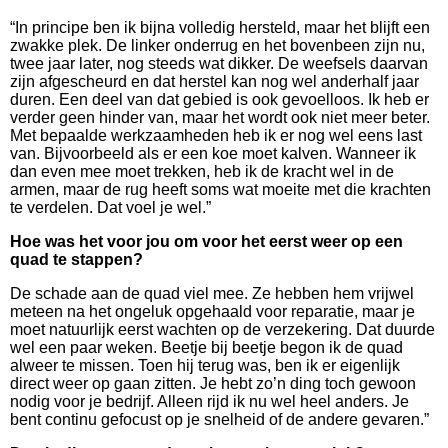
“In principe ben ik bijna volledig hersteld, maar het blijft een
zwakke plek. De linker onderrug en het bovenbeen zijn nu,
twee jaar later, nog steeds wat dikker. De weefsels daarvan
zijn afgescheurd en dat herstel kan nog wel anderhalf jaar
duren. Een deel van dat gebied is ook gevoelloos. Ik heb er
verder geen hinder van, maar het wordt ook niet meer beter.
Met bepaalde werkzaamheden heb ik er nog wel eens last
van. Bijvoorbeeld als er een koe moet kalven. Wanneer ik
dan even mee moet trekken, heb ik de kracht wel in de
armen, maar de rug heeft soms wat moeite met die krachten
te verdelen. Dat voel je wel.”
Hoe was het voor jou om voor het eerst weer op een
quad te stappen?
De schade aan de quad viel mee. Ze hebben hem vrijwel
meteen na het ongeluk opgehaald voor reparatie, maar je
moet natuurlijk eerst wachten op de verzekering. Dat duurde
wel een paar weken. Beetje bij beetje begon ik de quad
alweer te missen. Toen hij terug was, ben ik er eigenlijk
direct weer op gaan zitten. Je hebt zo’n ding toch gewoon
nodig voor je bedrijf. Alleen rijd ik nu wel heel anders. Je
bent continu gefocust op je snelheid of de andere gevaren.”