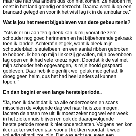
maar die had wat anders dus kon niet komen. Ze hebben mij
eerst in het land grondig onderzocht. Daarna werd ik op een
brancard gelegd en voor ik het wist lag ik in de ambulance.”
Wat is jou het meest bijgebleven van deze gebeurtenis?
“Als ik er nu aan terug denk kan ik mij vooral de zere
schouder nog goed herinneren en het bijbehorende gekraak
toen ik landde. Achteraf niet gek, want ik bleek mijn
schouderblad, sleutelbeen en een aantal ribben gebroken
te hebben. Ik ben op mijn linkerzij gevallen, mijn bovenbeen
lag open en ik had vele kneuzingen. Doordat ik de val met
mijn schouder heb opgevangen, is mijn hoofd gespaard
gebleven. Daar heb ik eigenlijk wel geluk mee gehad. Ik
droeg geen helm, dus het had heel anders af kunnen
lopen..”
En dan begint er een lange herstelperiode..
“Ja, toen ik dacht dat ik na alle onderzoeken en scans
misschien de volgende dag wel naar huis zou mogen,
lachten de artsen me uit. Ik moest zeker nog wel een week
in het ziekenhuis blijven en ook de daaropvolgende
herstelperiode moest ik niet onderschatten. Volgens hen kon
ik er zeker wel een jaar voor uit trekken voordat ik weer
volledig pijnvrij zou zijn. Dat was echt wel even een