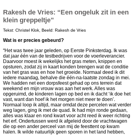
Rakesh de Vries: “Een ongeluk zit in een
klein greppeltje”
Tekst: Christel Klok, Beeld: Rakesh de Vries
Wat is er precies gebeurd?
“Het was twee jaar geleden, op Eerste Pinksterdag. Ik was
dat jaar één van de testbedrijven voor de voerleverancier.
Daarvoor moest ik wekelijks het gras meten, knippen en
opsturen, zodat zij in kaart konden brengen wa
t de c
onditie
van het gras was en hoe het groeide. Normaal deed ik dit
iedere maandag, behalve die één-na-laatste zondag in mei.
We hadden net een dorpsfeest gehad op ons terrein dat
weekend en mijn vrouw was aan het werk. Alles was
opgeruimd, de kinderen lagen op bed en ik dacht ‘ik doe het
vast, want dan hoef ik het morgen niet meer te doen’.
Normaal loop ik altijd, maar omdat deze percelen wat verder
weg lagen, ging ik met de quad. Ik had mijn ronde gedaan,
alles was klaar en rond kwart voor acht reed ik weer richting
het erf. Ondertussen werd ik afgeleid door de vrachtwagen
die op een ander perceel van mij de feesttent op kwam
halen. Ik wilde natuurlijk geen sporen in het land hebben,