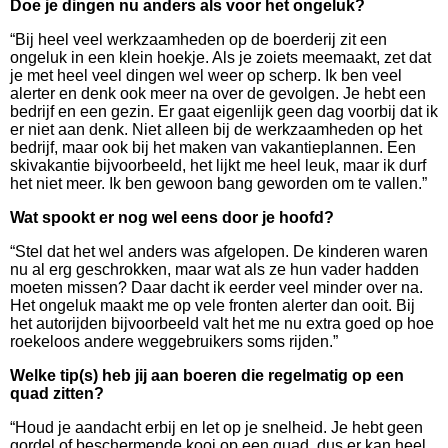
Doe je dingen nu anders als voor het ongeluk?
“Bij heel veel werkzaamheden op de boerderij zit een
ongeluk in een klein hoekje. Als je zoiets meemaakt, zet dat
je met heel veel dingen wel weer op scherp. Ik ben veel
alerter en denk ook meer na over de gevolgen. Je hebt een
bedrijf en een gezin. Er gaat eigenlijk geen dag voorbij dat ik
er niet aan denk. Niet alleen bij de werkzaamheden op het
bedrijf, maar ook bij het maken van vakantieplannen. Een
skivakantie bijvoorbeeld, het lijkt me heel leuk, maar ik durf
het niet meer. Ik ben gewoon bang geworden om te vallen.”
Wat spookt er nog wel eens door je hoofd?
“Stel dat het wel anders was afgelopen. De kinderen waren
nu al erg geschrokken, maar wat als ze hun vader hadden
moeten missen? Daar dacht ik eerder veel minder over na.
Het ongeluk maakt me op vele fronten alerter dan ooit. Bij
het autorijden bijvoorbeeld valt het me nu extra goed op hoe
roekeloos andere weggebruikers soms rijden.”
Welke tip(s) heb jij aan boeren die regelmatig op een
quad zitten?
“Houd je aandacht erbij en let op je snelheid. Je hebt geen
gordel of beschermende kooi op een quad, dus er kan heel